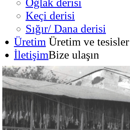
Oğlak derisi
Keçi derisi
Sığır/ Dana derisi
Üretim
Üretim ve tesisler
İletişim
Bize ulaşın